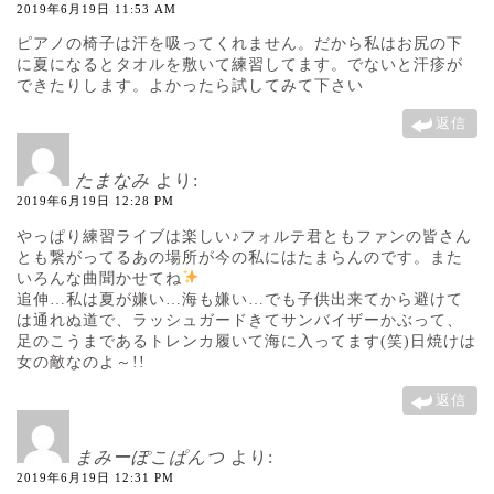
2019年6月19日 11:53 AM
ピアノの椅子は汗を吸ってくれません。だから私はお尻の下
に夏になるとタオルを敷いて練習してます。でないと汗疹が
できたりします。よかったら試してみて下さい
返信
たまなみ
より:
2019年6月19日 12:28 PM
やっぱり練習ライブは楽しい♪フォルテ君ともファンの皆さん
とも繋がってるあの場所が今の私にはたまらんのです。また
いろんな曲聞かせてね
追伸…私は夏が嫌い…海も嫌い…でも子供出来てから避けて
は通れぬ道で、ラッシュガードきてサンバイザーかぶって、
足のこうまであるトレンカ履いて海に入ってます(笑)日焼けは
女の敵なのよ～!!
返信
まみーぽこぱんつ
より:
2019年6月19日 12:31 PM