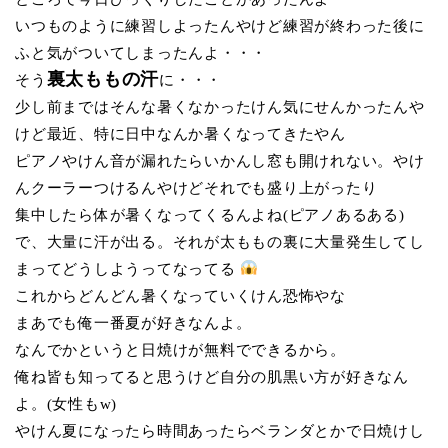
いつものように練習しよったんやけど練習が終わった後に
ふと気がついてしまったんよ・・・
裏太ももの汗
そう
に・・・
少し前まではそんな暑くなかったけん気にせんかったんや
けど最近、特に日中なんか暑くなってきたやん
ピアノやけん音が漏れたらいかんし窓も開けれない。やけ
んクーラーつけるんやけどそれでも盛り上がったり
集中したら体が暑くなってくるんよね(ピアノあるある)
で、大量に汗が出る。それが太ももの裏に大量発生してし
まってどうしようってなってる
これからどんどん暑くなっていくけん恐怖やな
まあでも俺一番夏が好きなんよ。
なんでかというと日焼けが無料でできるから。
俺ね皆も知ってると思うけど自分の肌黒い方が好きなん
よ。(女性もw)
やけん夏になったら時間あったらベランダとかで日焼けし