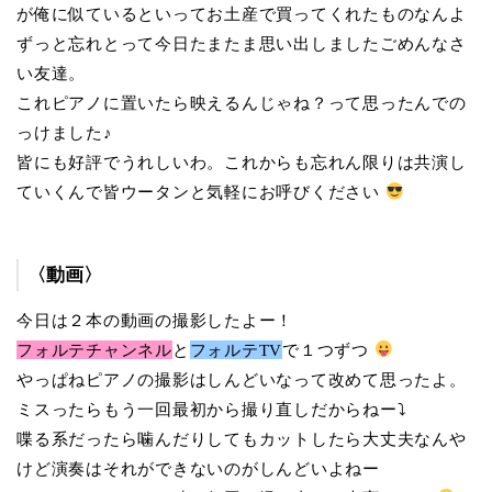
が俺に似ているといってお土産で買ってくれたものなんよ
ずっと忘れとって今日たまたま思い出しましたごめんなさ
い友達。
これピアノに置いたら映えるんじゃね？って思ったんでの
っけました♪
皆にも好評でうれしいわ。これからも忘れん限りは共演し
ていくんで皆ウータンと気軽にお呼びください
〈動画〉
今日は２本の動画の撮影したよー！
フォルテチャンネル
と
フォルテTV
で１つずつ
やっぱねピアノの撮影はしんどいなって改めて思ったよ。
ミスったらもう一回最初から撮り直しだからねー⤵︎
喋る系だったら噛んだりしてもカットしたら大丈夫なんや
けど演奏はそれができないのがしんどいよねー