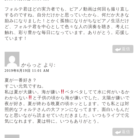
フォルテ君ほどの実力者でも、ピアノ動画は何回も撮り直し
するのですね。自分だけかと思っていたから、何だか大きな
励みになりました！とかく孤独になりがちなピアノ生活だけ
ど、フォルテ君を中心として色々な人の演奏を聴き、考えに
触れ、彩り豊かな毎日になっています。ありがとう。応援し
ています！
返信
からっと
より:
2019年6月19日 11:01 AM
夏が一番好き？
すごい元気ですね。
私は夏が大嫌い。海が嫌い
ベタベタしてて水に何がいるか
わからない
と子供の頃から海が嫌いでした。太陽が嫌いで
夜が好き。夏が終わる晩夏の頃ホッとします。でも私とは対
照的なフォルテさんの大ファンになってます。面白いもんだ
なと思いながら読ませていただきました。いつもライブで元
気になれます。夏は特に。いつもありがとう。
返信