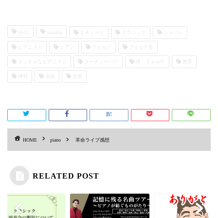
10-12
youtube
エチュード
クラシック
ショパン
ピアニスト
ピアノ
フォルテ
フォルテ君
マッチョなピアニスト
ユーチューバー
僕、フォルテ
教育
練習
革命
音楽
HOME
piano
革命ライブ感想
RELATED POST