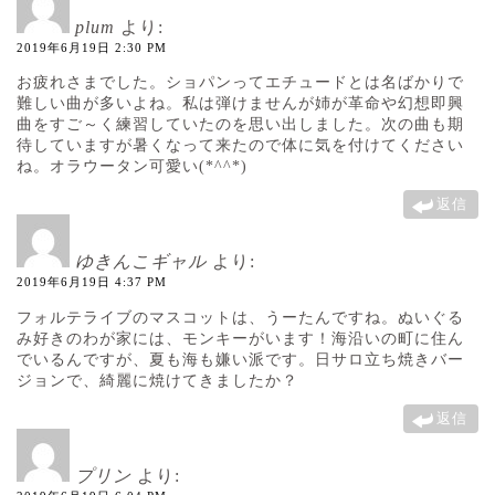
plum
より:
2019年6月19日 2:30 PM
お疲れさまでした。ショパンってエチュードとは名ばかりで
難しい曲が多いよね。私は弾けませんが姉が革命や幻想即興
曲をすご～く練習していたのを思い出しました。次の曲も期
待していますが暑くなって来たので体に気を付けてください
ね。オラウータン可愛い(*^^*)
返信
ゆきんこギャル
より:
2019年6月19日 4:37 PM
フォルテライブのマスコットは、うーたんですね。ぬいぐる
み好きのわが家には、モンキーがいます！海沿いの町に住ん
でいるんですが、夏も海も嫌い派です。日サロ立ち焼きバー
ジョンで、綺麗に焼けてきましたか？
返信
プリン
より: