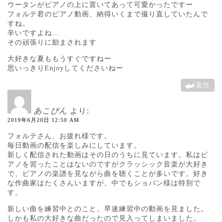
ウータンがピアノの上に置いてあって可愛かったですー
フォルテ君のピアノ動画、納得いくまで撮り直していたんで
すね。
辛いですよね…
その頑張りに励まされます
大好きな夏ももうすぐですねー
思いっきりEnjoyしてくださいねー
返信
あこぴん
より:
2019年6月20日 12:50 AM
フォルテさん、お疲れ様です。
毎日動画の配信を楽しみにしています。
新しく配信された動画はその日のうちに見ています。私はピ
アノを習ったことはないのですがクラッシック音楽が大好き
で、ピアノの楽譜を見ながら曲を聴くことが多いです。好き
な作曲家はたくさんいますが、中でもショパン様は特別で
す。
新しい曲を練習中とのこと。早速練習中の動画を見ました。
しかも私の大好きな曲だったので見入ってしまいました。