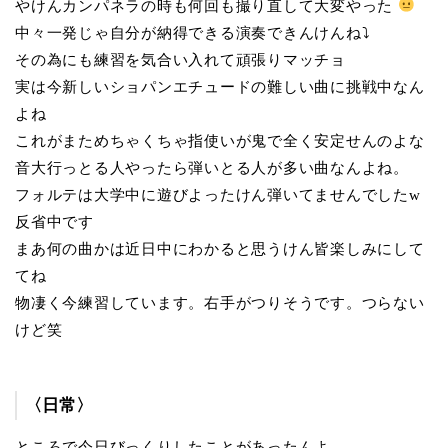
やけんカンパネラの時も何回も撮り直して大変やった
中々一発じゃ自分が納得できる演奏できんけんね⤵︎
その為にも練習を気合い入れて頑張りマッチョ
実は今新しいショパンエチュードの難しい曲に挑戦中なん
よね
これがまためちゃくちゃ指使いが鬼で全く安定せんのよな
音大行っとる人やったら弾いとる人が多い曲なんよね。
フォルテは大学中に遊びよったけん弾いてませんでしたw
反省中です
まあ何の曲かは近日中にわかると思うけん皆楽しみにして
てね
物凄く今練習しています。右手がつりそうです。つらない
けど笑
〈日常〉
ところで今日びっくりしたことがあったんよ