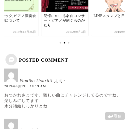
ラシック,ピアノ演奏会
記憶にのこる名曲コンサ
LINEスタンプと日常
服装について
ートピアノが紡ぐものが
たり
2019年12月26日
2025年9月3日
2019年6
POSTED COMMENT
Yumiko Usaritti
より:
2019年6月19日 10:19 AM
おつかれさまです、難しい曲にチャレンジしてるのですね、
楽しみにしてます
水分補給しっかりとね
返信