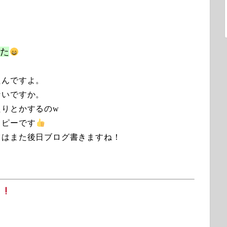
た
たんですよ。
ないですか。
たりとかするのw
ッピーです
てはまた後日ブログ書きますね！
ょ