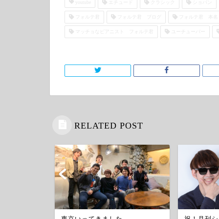
youtube
エチュード
クラシック
ショパン
フォルテ君
フォルテ君 ブログ
フォルテ君 本名
マッチョなピアニスト フォルテ君
ユーチューバー
RELATED POST
ートピアノ〜
東京いってきました
祝！月刊シ