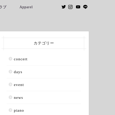
ラブ
Apparel
カテゴリー
concert
days
event
news
piano