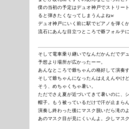
僕の当初の予定はデュオ神戸でストリー
ると弾きたくなってしまうんよねw
デュオ神戸にいく前に駅でピアノを弾く
流石にあんな目立つところで爺フォルテ
そして電車乗り継いでなんだかんだでデ
予想より場所が広かったーー。
あんなところで爺ちゃんの格好して演奏
そして爺ちゃんになったんはええんやけ
そう、めちゃくちゃ暑い。
ただでさえ夏が近づいてきて暑いのに、
帽子。もう被っているだけで汗が止まら
演奏し終わった後にマスク脱いだら滝の
あのマスク目が見にくいんよ。少しマスク