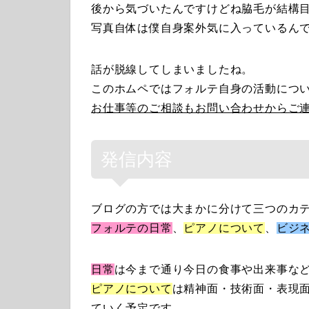
後から気づいたんですけどね脇毛が結構
写真自体は僕自身案外気に入っているん
話が脱線してしまいましたね。
このホムペではフォルテ自身の活動につ
お仕事等のご相談もお問い合わせからご
発信内容
ブログの方では大まかに分けて三つのカ
フォルテの日常
、
ピアノについて
、
ビジ
日常
は今まで通り今日の食事や出来事な
ピアノについて
は精神面・技術面・表現
ていく予定です。