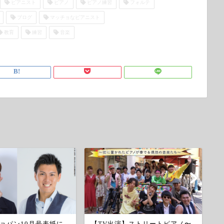
ピアニスト
ピアノ
ピアノ練習
フォルテ
ブログ
マッチョなピアニスト
教育
練習
音楽
ョパン10月号表紙に
【TV出演】ストリートピアノ〜
東