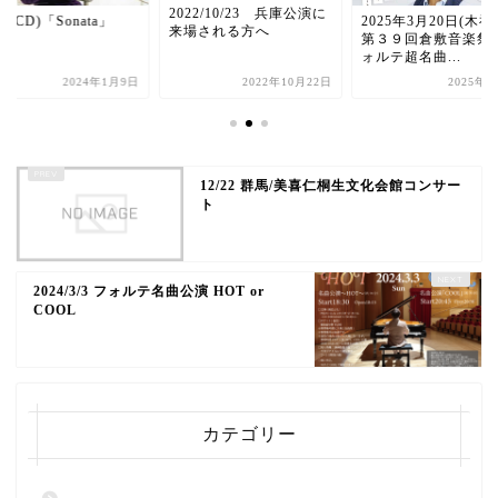
2022/10/23 兵庫公演に
ew CD)「Sonata」
2025年3月20日(木祝
来場される方へ
第３９回倉敷音楽祭
ォルテ超名曲...
2024年1月9日
2022年10月22日
2025年
12/22 群馬/美喜仁桐生文化会館コンサー
ト
2024/3/3 フォルテ名曲公演 HOT or
COOL
カテゴリー