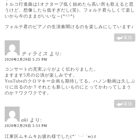
トルコ行進曲は1オクターブ低く始めたら高い所も歌えると思
うけど、想像したら低すぎだし(笑)、フォルテ君らしくて楽し
いから今のままがいいな～(*^^*)
フォルテ君のピアノの生演奏聞けるのを楽しみにしています♪
返信
ティラミス
より:
2020年2月29日 5:25 PM
コンサートの充実ぶりがよく伝わりました。
ますます5月の公演が楽しみです。
YouTubeのクロマキー企画も期待してる。ハノン動画は久しぶ
りに出るのか？それとも新しいものにとってかわってしまう
のか？ワクワクです。
返信
aki
より:
2020年2月29日 5:53 PM
江東区ムキムキお疲れ様でした(*´╰╯`๓)♬