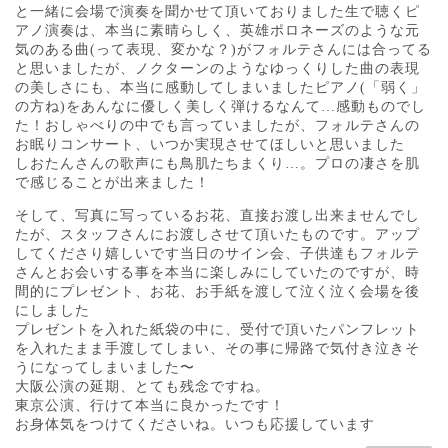
と一緒に会場で演奏を聞かせて頂いておりました生で聴くピ
アノ演奏は、本当に素晴らしく、英雄ポロネーズのような元
気のある曲(って表現、変かな？)がフォルテさんには合ってる
と思いましたが、ノクターンのようなゆっくりした曲の表現
の美しさにも、本当に感動してしまいましたピアノ(「弱く」
の方ね)をあんなに優しく美しく弾けるなんて…感動ものでし
た！おしゃべりの中でも言っていましたが、フォルテさんの
お眠りコンサート、いつか実現させてほしいと思いました
しおたんさんの歌声にも鳥肌たちまくり…。プロの凄さを肌
で感じることが出来ました！
そして、写真に写っているお花、直接お渡し出来ませんでし
たが、スタッフさんにお渡しさせて頂いたものです。アップ
してくださり嬉しいです当日のサイン会、子供達もフォルテ
さんとお会いする事を本当に楽しみにしていたのですが、時
間的にプレゼント、お花、お手紙を渡して泣く泣く会場を後
にしました
プレゼントを入れた紙袋の中に、受付で頂いたパンフレット
を入れたまま手渡してしまい、その事に帰路で気付き泣きそ
うになってしまいました〜
大阪公演の延期、とても残念ですね。
東京公演、行けて本当に良かったです！
お身体気をつけてくださいね。いつも応援しています