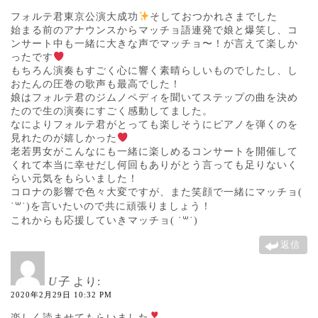
フォルテ君東京公演大成功
そしておつかれさまでした
始まる前のアナウンスからマッチョ語連発で娘と爆笑し、コ
ンサート中も一緒に大きな声でマッチョ〜！が言えて楽しか
ったです
もちろん演奏もすごく心に響く素晴らしいものでしたし、し
おたんの圧巻の歌声も最高でした！
娘はフォルテ君のジムノペディを聞いてステップの曲を決め
たので生の演奏にすごく感動してました。
なによりフォルテ君がとっても楽しそうにピアノを弾くのを
見れたのが嬉しかった
老若男女がこんなにも一緒に楽しめるコンサートを開催して
くれて本当に幸せだし何回もありがとう言っても足りないく
らい元気をもらいました！
コロナの影響で色々大変ですが、また笑顔で一緒にマッチョ(
˙꒳​˙)を言いたいので共に頑張りましょう！
これからも応援していきマッチョ( ˙꒳​˙)
返信
U子
より:
2020年2月29日 10:32 PM
楽しく読ませてもらいました