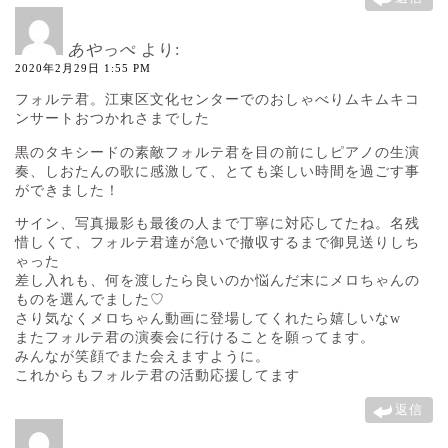
あやっぺ
より:
2020年2月29日 1:55 PM
フォルテ君。江東区文化センターでのおしゃべりムキムキコ
ンサートおつかれさまでした
黒のタキシードの素敵フォルテ君を目の前にしピアノの生演
奏、しおたんの歌に感激して、とても楽しい時間を過ごす事
ができました！
サイン、写真撮影も最後の人まで丁寧に対応してたね。名残
惜しくて、フォルテ君達が急いで撤収するまで御見送りしち
ゃった
差し入れも、何を渡したら良いのか悩んだ末にメロちゃんの
ものを選んでました♡
さり気なくメロちゃん動画に登場してくれたら嬉しいなw
またフォルテ君の演奏会に行けることを願ってます。
みんなが笑顔でまた会えますように。
これからもフォルテ君の活動応援してます
返信