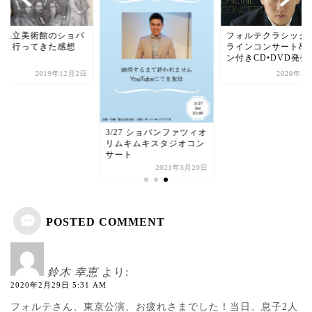
庫県立美術館のショパ
フォルテクラシック
展に行ってきた感想
ラインコンサート&
ン付きCD•DVD発売..
2019年12月2日
2020年1
3/27 ショパンファツィオ
リムキムキスタジオコン
サート
2021年3月20日
POSTED COMMENT
鈴木 幸恵
より:
2020年2月29日 5:31 AM
フォルテさん、東京公演、お疲れさまでした！当日、息子2人