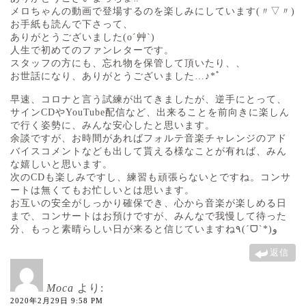
メロちゃんの動画で登場するのを楽しみにしています(〃▽〃)
お手紙も読んで下さって、
ありがとうございました(o´艸`)
人生で初めてのファンレターです。
スタッフの方にも、忘れ物を保管して頂いたり、、
お世話になり、ありがとうございました…♪*ﾟ
早速、コロナと言う試練が出てきましたが、逆手にとって、
サインCDやYouTube配信など、出来ることを前向きに楽しん
で行く姿勢に、みんな安心したと思います。
余談ですが、お時間があればフォルテ音楽チャレンジのアド
バイスコメントなども出して貰える様なことが有れば、みん
な嬉しいと思います。
次のCDも楽しみですし、練習も頑張らないとですね。コンサ
ートは無くてもお忙しいとは思います。
お互いの安全がしっかり確保でき、心から音楽が楽しめる日
まで、コンサートはお預けですが、みんなで我慢して待った
分、もっと素晴らしい日が来ると信じていますね٩(ˊᗜˋ*)و
返信
Moca
より:
2020年2月29日 9:58 PM