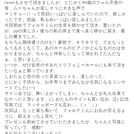
tweetもさせて頂きましたが、とにかく80歳のフォル天使の
母、ムーちゃんが楽しそうに大きな声で
マッチョ～!! って笑顔いっぱいに楽しんでいたので、嬉しか
ったです。勿論、私もめいっぱい楽しみました♪
今回初めてフォルテくんの生音を聴かせて頂き、驚いたの
が、ppの美しさ♪ 後ろの私の席まで真っ直ぐ静かに届き、癒
しの響きでした。
もちろん期待通りのffも!! 豪快で、キラキラで、でもちっと
もうるさくなくて。あのホールのピアノがどんなものかは分
かりませんが、ちゃんと仲良しになって弾かれてたんだな
ぁ。と思いました。
いつか、ぜひ近所のすみだトリフォニーホールにも来て頂き
たいなぁと願っています。
しおたんと息の合った音楽コントも、楽しかった。
とにかく子供から、お年寄りまでみんなが元気になるコンサ
ートでした(^^)
サイン会では、舞い上がってしまい、ちゃんとお礼も出来て
なかったと思います。(しおたんのサインも貰い忘れ..泣) 記念
写真では、マッチョポーズも忘れ。。(´ε｀；)
次回は、もっと落ち着いて、フォルテくんにお礼が言えるよ
うに、鍛えまっちょ笑୧( “̮ )୨
プレゼンも初めてさせていただきましたが、ちゃんと写真に
写っていて、感動!!
ありがとうございまっちょ‼︎