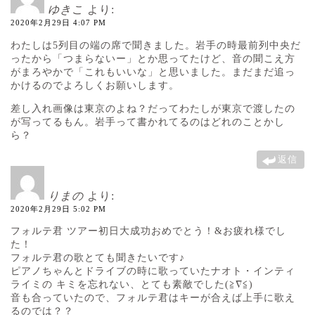
ゆきこ
より:
2020年2月29日 4:07 PM
わたしは5列目の端の席で聞きました。岩手の時最前列中央だ
ったから「つまらないー」とか思ってたけど、音の聞こえ方
がまろやかで「これもいいな」と思いました。まだまだ追っ
かけるのでよろしくお願いします。
差し入れ画像は東京のよね？だってわたしが東京で渡したの
が写ってるもん。岩手って書かれてるのはどれのことかし
ら？
返信
りまの
より:
2020年2月29日 5:02 PM
フォルテ君 ツアー初日大成功おめでとう！&お疲れ様でし
た！
フォルテ君の歌とても聞きたいです♪
ピアノちゃんとドライブの時に歌っていたナオト・インティ
ライミの キミを忘れない、とても素敵でした(≧∇≦)
音も合っていたので、フォルテ君はキーが合えば上手に歌え
るのでは？？