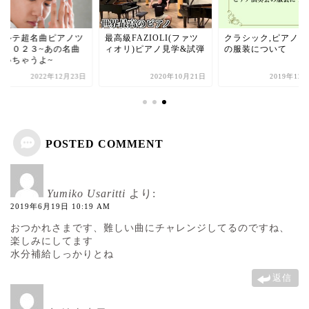
ォルテ超名曲ピアノツ
最高級FAZIOLI(ファツ
クラシック,ピアノ演
ー２０２３~あの名曲
ィオリ)ピアノ見学&試弾
の服装について
弾いちゃうよ~
2022年12月23日
2020年10月21日
2019年12
POSTED COMMENT
Yumiko Usaritti
より:
2019年6月19日 10:19 AM
おつかれさまです、難しい曲にチャレンジしてるのですね、
楽しみにしてます
水分補給しっかりとね
返信