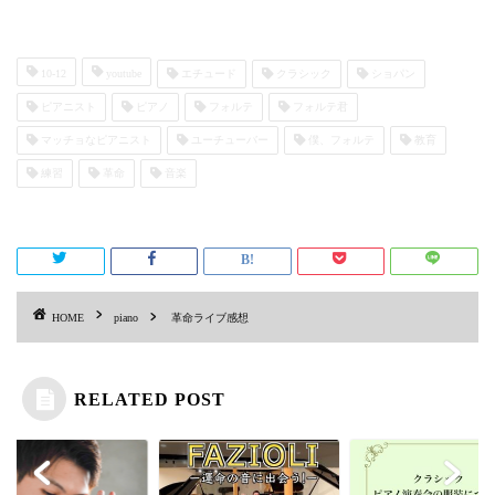
10-12
youtube
エチュード
クラシック
ショパン
ピアニスト
ピアノ
フォルテ
フォルテ君
マッチョなピアニスト
ユーチューバー
僕、フォルテ
教育
練習
革命
音楽
HOME
piano
革命ライブ感想
RELATED POST