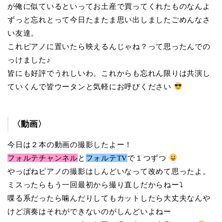
が俺に似ているといってお土産で買ってくれたものなんよ
ずっと忘れとって今日たまたま思い出しましたごめんなさ
い友達。
これピアノに置いたら映えるんじゃね？って思ったんでの
っけました♪
皆にも好評でうれしいわ。これからも忘れん限りは共演し
ていくんで皆ウータンと気軽にお呼びください
〈動画〉
今日は２本の動画の撮影したよー！
フォルテチャンネル
と
フォルテTV
で１つずつ
やっぱねピアノの撮影はしんどいなって改めて思ったよ。
ミスったらもう一回最初から撮り直しだからねー⤵︎
喋る系だったら噛んだりしてもカットしたら大丈夫なんや
けど演奏はそれができないのがしんどいよねー