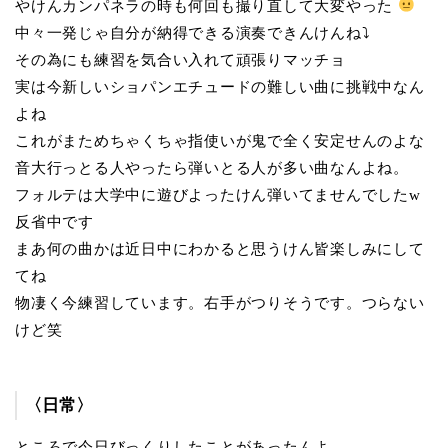
やけんカンパネラの時も何回も撮り直して大変やった
中々一発じゃ自分が納得できる演奏できんけんね⤵︎
その為にも練習を気合い入れて頑張りマッチョ
実は今新しいショパンエチュードの難しい曲に挑戦中なん
よね
これがまためちゃくちゃ指使いが鬼で全く安定せんのよな
音大行っとる人やったら弾いとる人が多い曲なんよね。
フォルテは大学中に遊びよったけん弾いてませんでしたw
反省中です
まあ何の曲かは近日中にわかると思うけん皆楽しみにして
てね
物凄く今練習しています。右手がつりそうです。つらない
けど笑
〈日常〉
ところで今日びっくりしたことがあったんよ