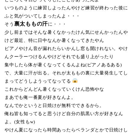
いつものように練習しよったんやけど練習が終わった後に
ふと気がついてしまったんよ・・・
裏太ももの汗
そう
に・・・
少し前まではそんな暑くなかったけん気にせんかったんや
けど最近、特に日中なんか暑くなってきたやん
ピアノやけん音が漏れたらいかんし窓も開けれない。やけ
んクーラーつけるんやけどそれでも盛り上がったり
集中したら体が暑くなってくるんよね(ピアノあるある)
で、大量に汗が出る。それが太ももの裏に大量発生してし
まってどうしようってなってる
これからどんどん暑くなっていくけん恐怖やな
まあでも俺一番夏が好きなんよ。
なんでかというと日焼けが無料でできるから。
俺ね皆も知ってると思うけど自分の肌黒い方が好きなん
よ。(女性もw)
やけん夏になったら時間あったらベランダとかで日焼けし