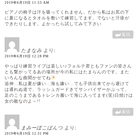
2019年6月19日 11:53 AM
ピアノの椅子は汗を吸ってくれません。だから私はお尻の下
に夏になるとタオルを敷いて練習してます。でないと汗疹が
できたりします。よかったら試してみて下さい
返信
たまなみ
より:
2019年6月19日 12:28 PM
やっぱり練習ライブは楽しい♪フォルテ君ともファンの皆さん
とも繋がってるあの場所が今の私にはたまらんのです。また
いろんな曲聞かせてね
追伸…私は夏が嫌い…海も嫌い…でも子供出来てから避けて
は通れぬ道で、ラッシュガードきてサンバイザーかぶって、
足のこうまであるトレンカ履いて海に入ってます(笑)日焼けは
女の敵なのよ～!!
返信
まみーぽこぱんつ
より:
2019年6月19日 12:31 PM