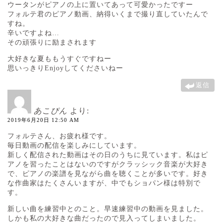
ウータンがピアノの上に置いてあって可愛かったですー
フォルテ君のピアノ動画、納得いくまで撮り直していたんで
すね。
辛いですよね…
その頑張りに励まされます
大好きな夏ももうすぐですねー
思いっきりEnjoyしてくださいねー
返信
あこぴん
より:
2019年6月20日 12:50 AM
フォルテさん、お疲れ様です。
毎日動画の配信を楽しみにしています。
新しく配信された動画はその日のうちに見ています。私はピ
アノを習ったことはないのですがクラッシック音楽が大好き
で、ピアノの楽譜を見ながら曲を聴くことが多いです。好き
な作曲家はたくさんいますが、中でもショパン様は特別で
す。
新しい曲を練習中とのこと。早速練習中の動画を見ました。
しかも私の大好きな曲だったので見入ってしまいました。