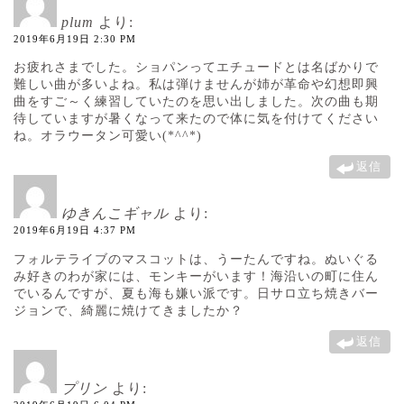
plum
より:
2019年6月19日 2:30 PM
お疲れさまでした。ショパンってエチュードとは名ばかりで
難しい曲が多いよね。私は弾けませんが姉が革命や幻想即興
曲をすご～く練習していたのを思い出しました。次の曲も期
待していますが暑くなって来たので体に気を付けてください
ね。オラウータン可愛い(*^^*)
返信
ゆきんこギャル
より:
2019年6月19日 4:37 PM
フォルテライブのマスコットは、うーたんですね。ぬいぐる
み好きのわが家には、モンキーがいます！海沿いの町に住ん
でいるんですが、夏も海も嫌い派です。日サロ立ち焼きバー
ジョンで、綺麗に焼けてきましたか？
返信
プリン
より: