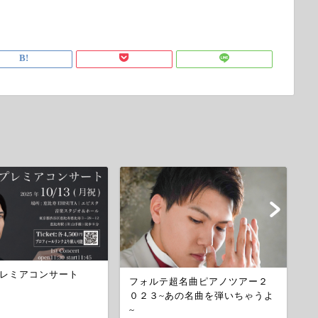
レミアコンサート
2
フォルテ超名曲ピアノツアー２
デ
０２３~あの名曲を弾いちゃうよ
~