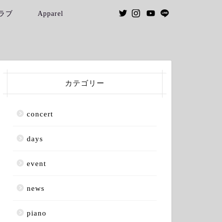
ラブ
Apparel
カテゴリー
concert
days
event
news
piano