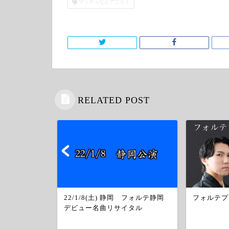
マッチョなピアニスト
RELATED POST
22/1/8(土) 静岡 フォルテ静岡
フォルテプ
ノツアー２
デビュー名曲リサイタル
弾いちゃうよ