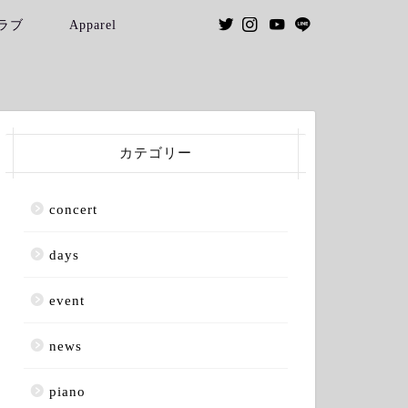
ラブ
Apparel
カテゴリー
concert
days
event
news
piano