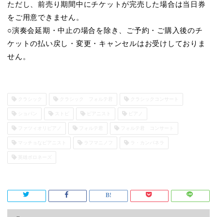
ただし、前売り期間中にチケットが完売した場合は当日券
をご用意できません。
○演奏会延期・中止の場合を除き、ご予約・ご購入後のチ
ケットの払い戻し・変更・キャンセルはお受けしておりま
せん。
クラシック
クラシック フォルテ君
クラシックコンサート
ショパン
ストピ
ピアニスト
ピアノ
ファツィオリピアノ
フォルテ君
フォルテ君 コンサート
マッチョなピアニスト
ラフマニノフ
ラ・カンパネラ
英雄ポロネーズ