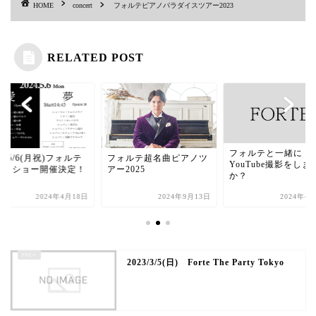
HOME
concert
フォルテピアノパラダイスツアー2023
RELATED POST
フォルテと一緒に
24/5/6(月祝)フォルテ
フォルテ超名曲ピアノツ
YouTube撮影をしま
アノショー開催決定！
アー2025
か？
2024年4月18日
2024年9月13日
2024年4
2023/3/5(日) Forte The Party Tokyo