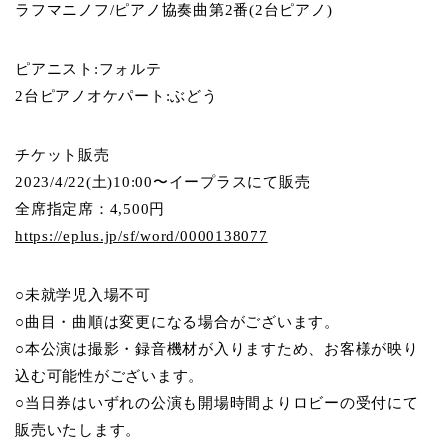
ラフマニノフ/ピアノ協奏曲第2番(2台ピアノ)
ピアニスト:フォルテ
2台ピアノオケパート:ぶどう
チケット販売
2023/4/22(土)10:00〜イープラスにて販売
全席指定席：4,500円
https://eplus.jp/sf/word/0000138077
○未就学児入場不可
○曲目・曲順は変更になる場合がございます。
○本公演は撮影・録音機材が入りますため、お客様が映り
込む可能性がございます。
○当日券はいずれの公演も開場時間よりロビーの受付にて
販売いたします。